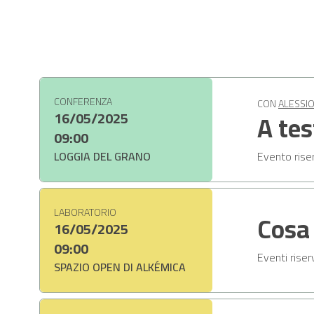
CONFERENZA
CON
ALESSI
A tes
16/05/2025
09:00
LOGGIA DEL GRANO
Evento riser
LABORATORIO
Cosa
16/05/2025
09:00
Eventi riser
SPAZIO OPEN DI ALKÉMICA