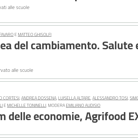
vati alle scuole
 FAVARO
E
MATTEO GHISOLFI
nea del cambiamento. Salute e
vato alle scuole
O CORTESI
,
ANDREA DOSSENA
,
LUISELLA ALTARE
,
ALESSANDRO TOSI
,
SIM
LI
E
MICHELLE TONINELLI
. MODERA
EMILIANO AUDISIO
m delle economie, Agrifood E