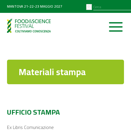
PARTNER
SEARCH
MANTOVA 21-22-23 MAGGIO 2027
Diventa partner
Partner 2026
Materiali stampa
UFFICIO STAMPA
Ex Libris Comunicazione