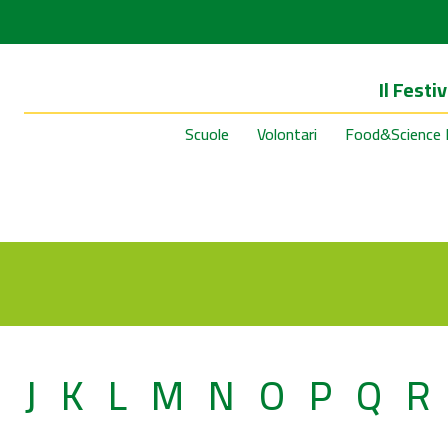
Il Festiv
Scuole
Volontari
Food&Science 
I
J
K
L
M
N
O
P
Q
R