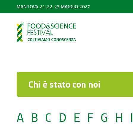
MANTOVA 21-22-23 MAGGIO 2027
PARTNER
SEARCH
Diventa partner
Partner 2026
Chi è stato con noi
A
B
C
D
E
F
G
H