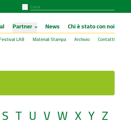
al
Partner
News
Chi è stato con noi
Festival LAB
Materiali Stampa
Archivio
Contatti
S
T
U
V
W
X
Y
Z