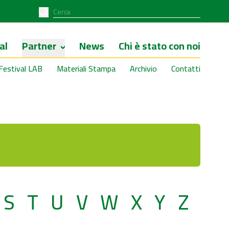
al
Partner
News
Chi è stato con noi
Festival LAB
Materiali Stampa
Archivio
Contatti
S
T
U
V
W
X
Y
Z