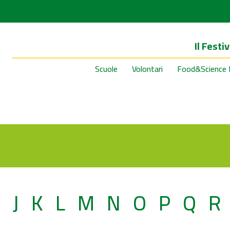
Il Festiv
Scuole
Volontari
Food&Science 
I
J
K
L
M
N
O
P
Q
R