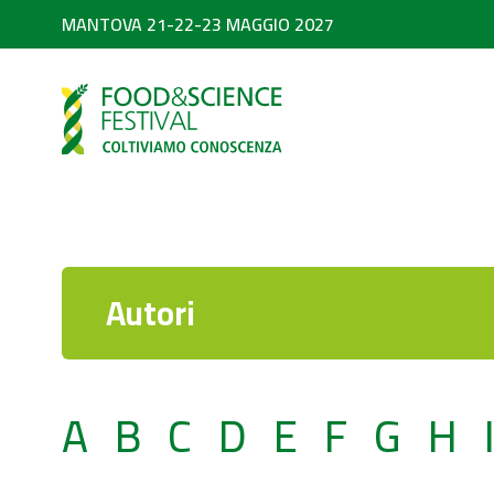
MANTOVA 21-22-23 MAGGIO 2027
PARTNER
SEARCH
Diventa partner
Partner 2026
Autori
A
B
C
D
E
F
G
H