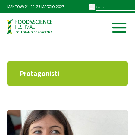
PARTNER
SEARCH
MANTOVA 21-22-23 MAGGIO 2027
Diventa partner
Partner 2026
Protagonisti