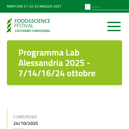
PARTNER
SEARCH
MANTOVA 21-22-23 MAGGIO 2027
Diventa partner
Partner 2026
Programma Lab
Alessandria 2025 -
7/14/16/24 ottobre
CONFERENZA
24/10/2025