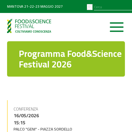
PARTNER
SEARCH
MANTOVA 21-22-23 MAGGIO 2027
Diventa partner
Partner 2026
Programma Food&Science
Festival 2026
CONFERENZA
16/05/2026
15:15
PALCO "GENI" - PIAZZA SORDELLO