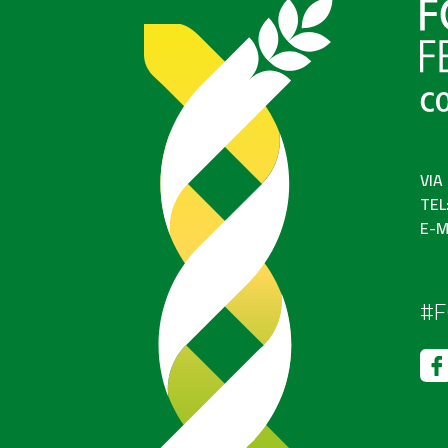
VIA
TEL
E-M
#F