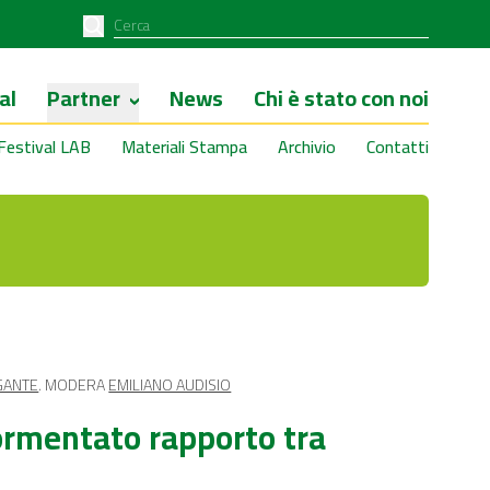
al
Partner
News
Chi è stato con noi
Festival LAB
Materiali Stampa
Archivio
Contatti
GANTE
. MODERA
EMILIANO AUDISIO
 tormentato rapporto tra