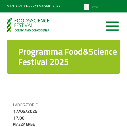
PARTNER
SEARCH
MANTOVA 21-22-23 MAGGIO 2027
Diventa partner
Partner 2026
Programma Food&Science
Festival 2025
LABORATORIO
17/05/2025
17:00
PIAZZA ERBE