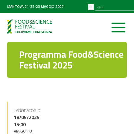
PARTNER
SEARCH
MANTOVA 21-22-23 MAGGIO 2027
Diventa partner
Partner 2026
Programma Food&Science
Festival 2025
LABORATORIO
18/05/2025
15:00
VIA GOITO