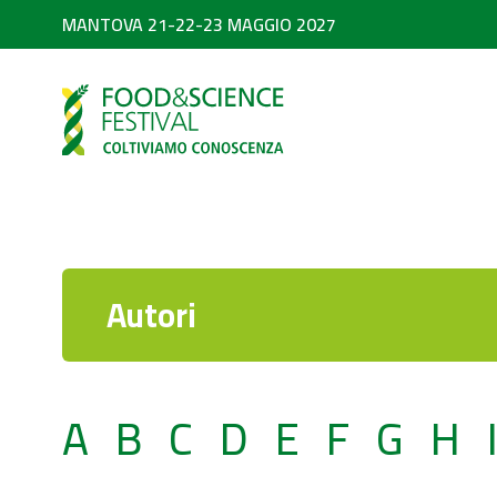
MANTOVA 21-22-23 MAGGIO 2027
PARTNER
SEARCH
Diventa partner
Partner 2026
Autori
A
B
C
D
E
F
G
H