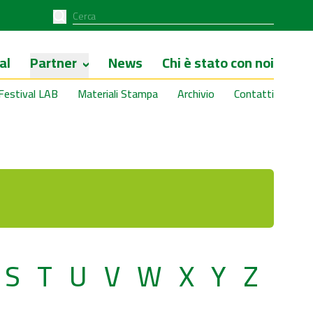
al
Partner
News
Chi è stato con noi
Festival LAB
Materiali Stampa
Archivio
Contatti
S
T
U
V
W
X
Y
Z