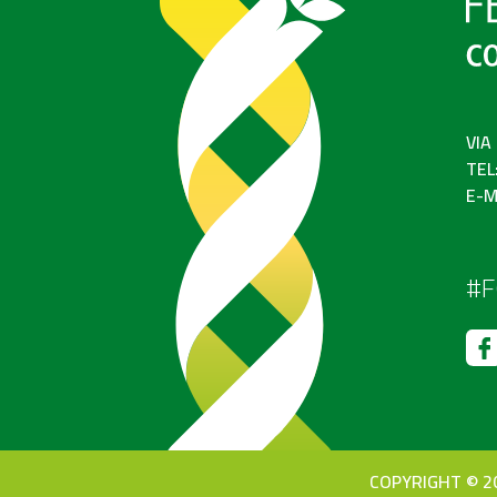
VIA
TEL
E-M
#F
COPYRIGHT © 20