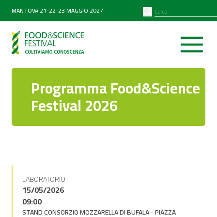
PARTNER
SEARCH
MANTOVA 21-22-23 MAGGIO 2027
Diventa partner
Partner 2026
Programma Food&Science
Festival 2026
LABORATORIO
15/05/2026
09:00
STAND CONSORZIO MOZZARELLA DI BUFALA - PIAZZA