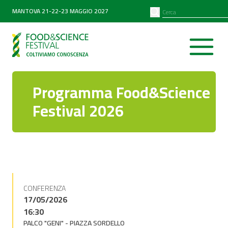
PARTNER
SEARCH
MANTOVA 21-22-23 MAGGIO 2027
Diventa partner
Partner 2026
Programma Food&Science
Festival 2026
CONFERENZA
17/05/2026
16:30
PALCO "GENI" - PIAZZA SORDELLO