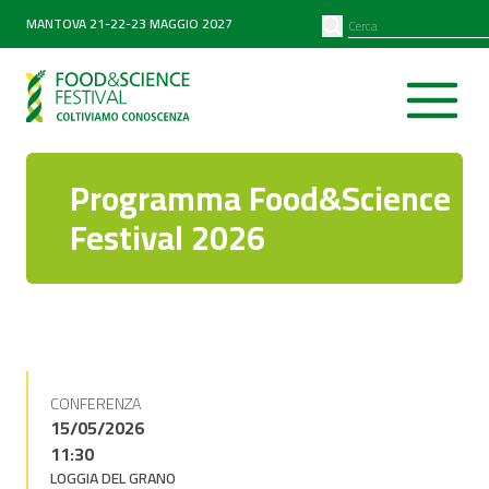
PARTNER
SEARCH
MANTOVA 21-22-23 MAGGIO 2027
Diventa partner
Partner 2026
Programma Food&Science
Festival 2026
CONFERENZA
15/05/2026
11:30
LOGGIA DEL GRANO