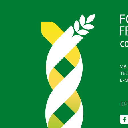
VIA
TEL
E-M
#F