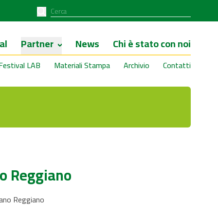
al
Partner
News
Chi è stato con noi
Festival LAB
Materiali Stampa
Archivio
Contatti
no Reggiano
iano Reggiano