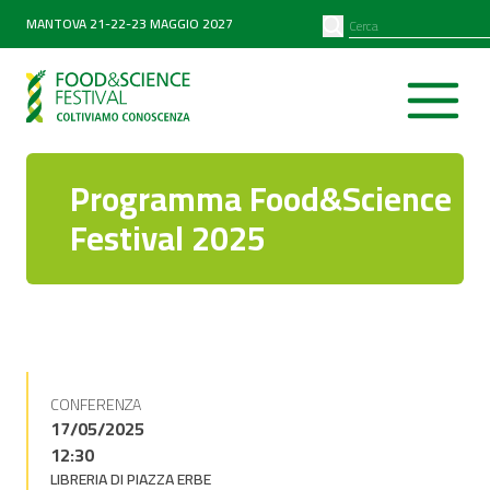
PARTNER
SEARCH
MANTOVA 21-22-23 MAGGIO 2027
Diventa partner
Partner 2026
Programma Food&Science
Festival 2025
CONFERENZA
17/05/2025
12:30
LIBRERIA DI PIAZZA ERBE