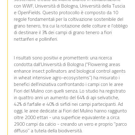
con WWF, Università di Bologna, Università della Tuscia
e OpenFields. Questo protocollo è composto da 10
regole fondamentali per la coltivazione sostenibile del
grano tenero, tra cui la rotazione delle colture e l'obbligo
di destinare il 3% dei campi di grano tenero a fiori
nettariferi e polliniferi.
I risultati sono positivi e promettenti: una ricerca
condotta dall'Università di Bologna ("Flowering areas
enhance insect pollinators and biological control agents
in wheat intensive agro-ecosystems") ha misurato i
benefici dell'iniziativa confrontando i campi con le aree
Fiori del Mulino con quelli senza. Lo studio ha registrato
in quattro anni un aumento del 64% di api selvatiche,
42% di farfalle e 40% di sirfidi nei campi partecipanti. Ad
oggi, le aree dedicate ai Fiori del Mulino hanno raggiunto
oltre 2000 ettari - una superficie equivalente a circa
2900 campi da calcio - creando un vero e proprio "parco
diffuso" a tutela della biodiversità.