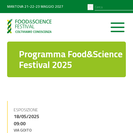
PARTNER
SEARCH
MANTOVA 21-22-23 MAGGIO 2027
Diventa partner
Partner 2026
Programma Food&Science
Festival 2025
ESPOSIZIONE
18/05/2025
09:00
VIA GOITO