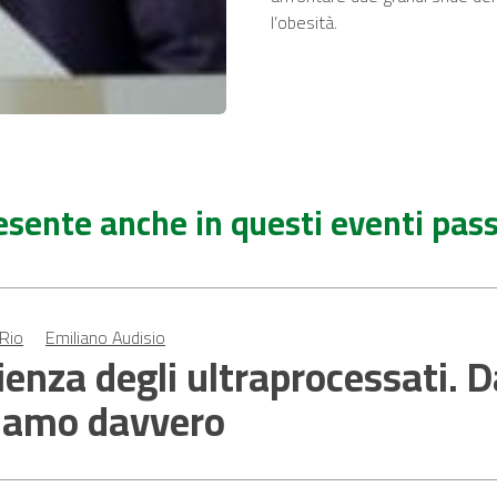
l’obesità.
esente anche in questi eventi pass
 Rio
Emiliano Audisio
ienza degli ultraprocessati. D
iamo davvero