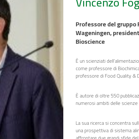
Vincenzo Fog
Professore del gruppo F
Wageningen, presidente
Bioscience
È un scienziati dell'alimentazio
come professore di Biochimica,
professore di Food Quality & 
È autore di oltre 550 pubblicaz
numerosi ambiti delle scienze 
La sua ricerca si concentra sul
una prospettiva di sistema alim
affrontare due grandi sfide de