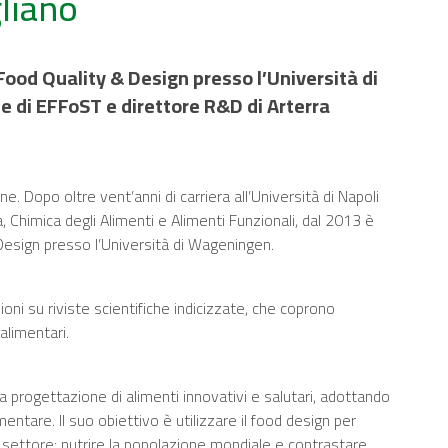
liano
ood Quality & Design presso l’Università di
 di EFFoST e direttore R&D di Arterra
ne. Dopo oltre vent’anni di carriera all’Università di Napoli
 Chimica degli Alimenti e Alimenti Funzionali, dal 2013 è
Design presso l’Università di Wageningen.
ioni su riviste scientifiche indicizzate, che coprono
alimentari.
la progettazione di alimenti innovativi e salutari, adottando
entare. Il suo obiettivo è utilizzare il food design per
l settore: nutrire la popolazione mondiale e contrastare