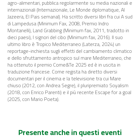
agro-alimentari, pubblica regolarmente su media nazionali e
internazionali (Internazionale, Le Monde diplomatique, Al
Jazeera, El Pais semanal). Ha scritto diversi libri fra cui
A sud
di Lampedusa
(Minimum Fax, 2008, Premio Indro
Montanelli),
Land Grabbing
(Minimum fax, 2011, tradotto in
dieci paesi),
I signori del cibo
(Minimum fax, 2016). Il suo
ultimo libro è
Tropico Mediterraneo
(Laterza, 2024) un
reportage-inchiesta sugli effetti del cambiamento climatico
e dello sfruttamento antropico sul mare Mediterraneo, che
ha ottenuto il premio Come&Te 2025 ed è in uscita in
traduzione francese. Come regista ha diretto diversi
documentari per il cinema e la televisione tra cui
Mare
chiuso
(2012, con Andrea Segre), il pluripremiato
Soyalism
(2018, con Enrico Parenti) e il più recente
Escape for a goal
(2025, con Mario Poeta).
Presente anche in questi eventi