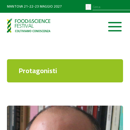
PARTNER
SEARCH
MANTOVA 21-22-23 MAGGIO 2027
Diventa partner
Partner 2026
Protagonisti