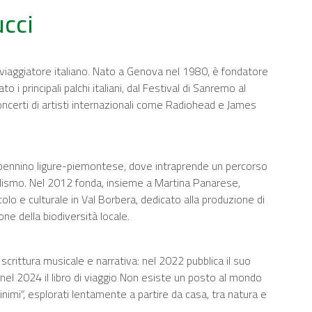
ucci
 viaggiatore italiano. Nato a Genova nel 1980, è fondatore
o i principali palchi italiani, dal Festival di Sanremo al
oncerti di artisti internazionali come Radiohead e James
Appennino ligure-piemontese, dove intraprende un percorso
talismo. Nel 2012 fonda, insieme a Martina Panarese,
colo e culturale in Val Borbera, dedicato alla produzione di
one della biodiversità locale.
scrittura musicale e narrativa: nel 2022 pubblica il suo
nel 2024 il libro di viaggio Non esiste un posto al mondo
minimi”, esplorati lentamente a partire da casa, tra natura e