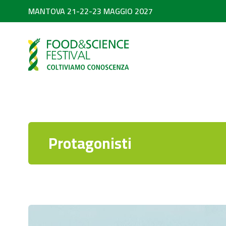
MANTOVA 21-22-23 MAGGIO 2027
PARTNER
SEARCH
Diventa partner
Partner 2026
Protagonisti