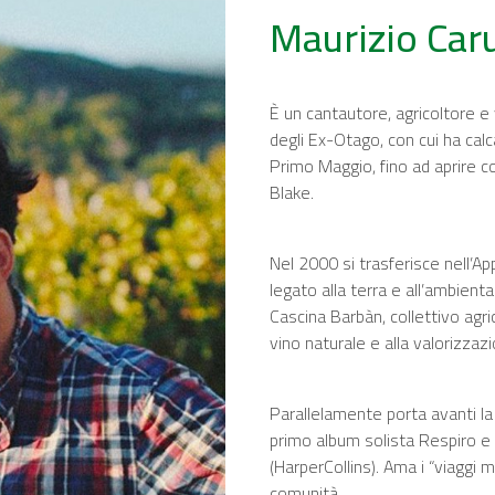
Maurizio Car
È un cantautore, agricoltore e
degli Ex-Otago, con cui ha calcat
Primo Maggio, fino ad aprire c
Blake.
Nel 2000 si trasferisce nell’
legato alla terra e all’ambien
Cascina Barbàn, collettivo agri
vino naturale e alla valorizzazi
Parallelamente porta avanti la 
primo album solista
Respiro
e 
(HarperCollins). Ama i “viaggi 
comunità.