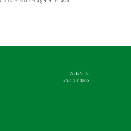
 attraverso diversi generi musicali.
WEB SITE
Studio Indaco