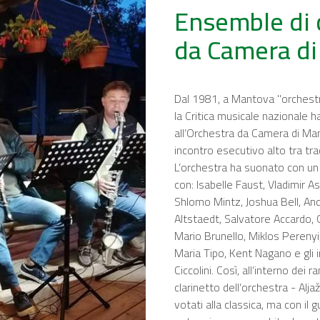
Ensemble di c
da Camera d
Dal 1981, a Mantova "orchestr
la Critica musicale nazionale 
all’Orchestra da Camera di Ma
incontro esecutivo alto tra tra
L’orchestra ha suonato con un l
con: Isabelle Faust, Vladimir A
Shlomo Mintz, Joshua Bell, And
Altstaedt, Salvatore Accardo, 
Mario Brunello, Miklos Perenyi
Maria Tipo, Kent Nagano e gli i
Ciccolini. Così, all’interno dei 
clarinetto dell’orchestra - Al
votati alla classica, ma con il 