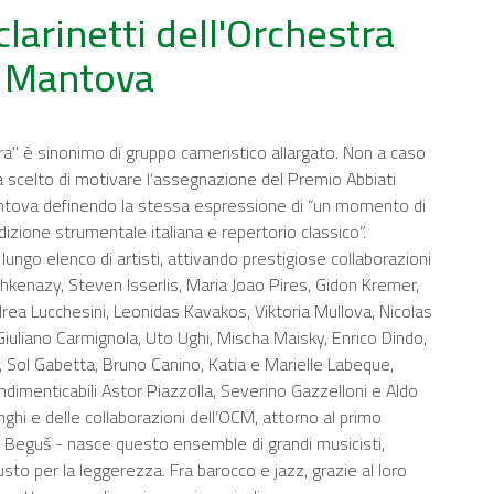
larinetti dell'Orchestra
i Mantova
a" è sinonimo di gruppo cameristico allargato. Non a caso
ha scelto di motivare l’assegnazione del Premio Abbiati
ntova definendo la stessa espressione di “un momento di
dizione strumentale italiana e repertorio classico”.
ungo elenco di artisti, attivando prestigiose collaborazioni
shkenazy, Steven Isserlis, Maria Joao Pires, Gidon Kremer,
rea Lucchesini, Leonidas Kavakos, Viktoria Mullova, Nicolas
Giuliano Carmignola, Uto Ughi, Mischa Maisky, Enrico Dindo,
, Sol Gabetta, Bruno Canino, Katia e Marielle Labeque,
ndimenticabili Astor Piazzolla, Severino Gazzelloni e Aldo
ranghi e delle collaborazioni dell’OCM, attorno al primo
jaž Beguš - nasce questo ensemble di grandi musicisti,
gusto per la leggerezza. Fra barocco e jazz, grazie al loro