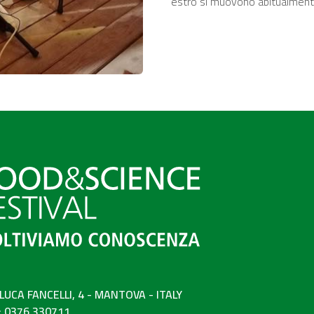
estro si muovono abitualmente
 LUCA FANCELLI, 4 - MANTOVA - ITALY
: 0376 330711