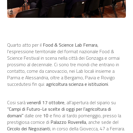
Quarto atto per il
Food & Science Lab Ferrara
,
l’espressione territoriale del format nazionale Food &
Science Festival in scena nella città dei Gonzaga e ormai
prossimo al decennale. Ci sono tre mondi che entrano in
contatto, come da canovaccio, nei Lab locali insieme a
Parma e Alessandria, oltre a Bergamo, Pavia e Rovigo
succedutesi fin qui:
agricoltura scienza e istituzioni
.
Cosi sarà
venerdì 17 ottobre
, all’apertura del sipario su
“Campi di Futuro-Le scelte di oggi per l’agricoltura di
domani”
dalle ore
10
e fino al tardo pomeriggio, presso la
prestigiosa cornice di
Palazzo Roverella
, anche sede del
Circolo dei Negozianti
, in corso della Giovecca, 47 a Ferrara.