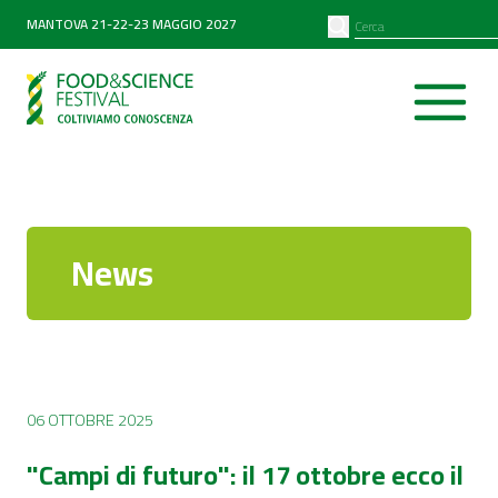
PARTNER
SEARCH
MANTOVA 21-22-23 MAGGIO 2027
Diventa partner
Partner 2026
News
06 OTTOBRE 2025
"Campi di futuro": il 17 ottobre ecco il